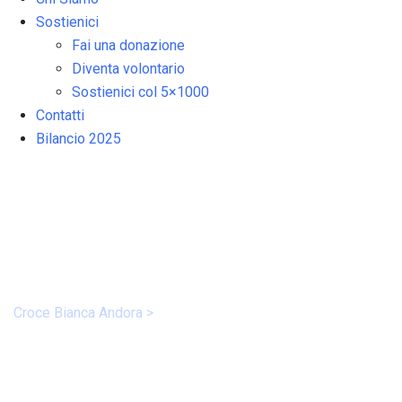
Sostienici
Fai una donazione
Diventa volontario
Sostienici col 5×1000
Contatti
Bilancio 2025
News
Croce Bianca Andora
>
News